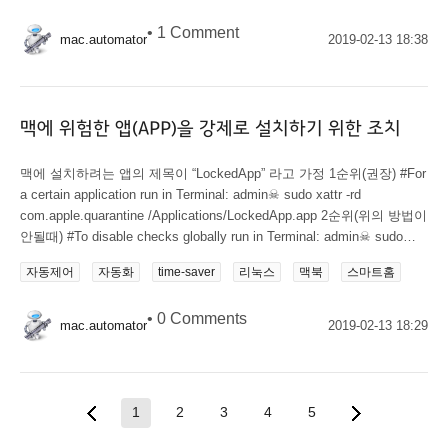
AppleScript 또는 Automator에 대해 일반적으로 생각하지만 더 넓은 관
•
1 Comment
점의 자동화는 한 응용 프로그램에서 다른 응용 프로그램으로의 모든
mac.automator
2019-02-13 18:38
통신으로 볼 수 있습니다. 이러한 자동화의...
맥에 위험한 앱(APP)을 강제로 설치하기 위한 조치
맥에 설치하려는 앱의 제목이 “LockedApp” 라고 가정 1순위(권장) #For
a certain application run in Terminal: admin☠ sudo xattr -rd
com.apple.quarantine /Applications/LockedApp.app 2순위(위의 방법이
안될때) #To disable checks globally run in Terminal: admin☠ sudo
spctl --master-disable
자동제어
자동화
time-saver
리눅스
맥북
스마트홈
•
0 Comments
mac.automator
2019-02-13 18:29
1
2
3
4
5