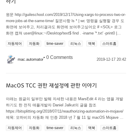
하기
원문 http://guileschool.com/2019/12/17/Using-xargs-to-process-two-or-
more-jobs-at-the-same-time/ 질문사항 ls * | wc 명령을 실행할 경우 도
화면에 보여주고, 처리결과도 화면에 보여주고싶어요 # <SOL> 로그
화면 캡쳐 user@linux:~/Desktop/text$ find . -iname '*.txt' -print0 |
xargs -0 -n1 -I @ bash -c 'NAME="@"; ls $NAME; wc $NAME'
자동제어
자동화
time-saver
리눅스
맥북
스마트홈
./thegeekstuff.txt 8 45 297 ./thegeekstuff.txt ./path.txt 2 3 162
./path.txt ./number.txt 3 3 28 ./number.txt user@linux:~/Desktop/text$
•
0 Comments
user@linux:~/Desktop/text$ ls * | xargs -0 -n1 -I @ bash -c
mac.automator
2019-12-17 20:42
'NAME="@"; ls $NAME; wc $NAME' demo_file fruits number.txt...
MacOS TCC 권한 재설정에 관한 이야기
아래는 원글의 일부만 발췌 자세한 내용은 MarsEdit 4 라는 앱을 개발
하기도 한 전직 애플개발자 Daniel Jalkut의 글을 참조
https://bitsplitting.org/2018/07/11/reauthorizing-automation-in-mojave/
제목: 모하비의 자동화 재 인증 2018 년 7 월 11 일 macOS Mojave 베
타에는 자동화 된 작업을 수행 할 수있는 응용 프로그램에 대한 사용자
자동제어
자동화
time-saver
리눅스
맥북
스마트홈
제어가 크게 향상되었습니다. Mac에서 자동화에 관해 이야기 할 때