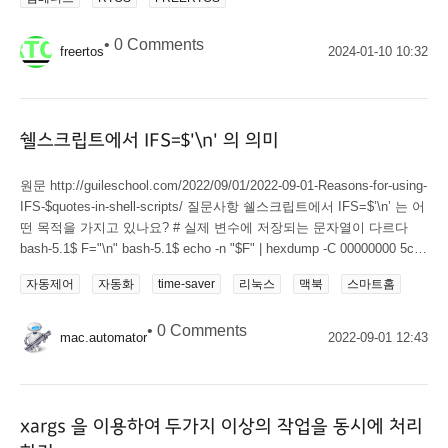
HW Interrupts 이 구간(PRIO 6~15)에서 발생하는 이 인터럽트들은 권
리와 의무를 함께 가짐권리:1. taskENTER_CRITICAL(),
•
0 Comments
taskEXIT_CRITICAL() 에 대해 인터럽트 활성화 비활성화 가능2. 각 하
freertos
2024-01-10 10:32
드웨어 인터럽트 핸들러 함수의 마지막에서 portYIELD_FROM_ISR()
을 호출함으로해서 하드리얼타임의 중요한 요건인 HW_ISR 내에서 선
점이 일어날 수 있게 해줌의무:인터럽트 핸들러에서 커널 함수를 호출
하고 싶을...
쉘스크립트에서 IFS=$'\n' 의 의미
원문 http://guileschool.com/2022/09/01/2022-09-01-Reasons-for-using-
IFS-$quotes-in-shell-scripts/ 질문사항 쉘스크립트에서 IFS=$’\n’ 는 어
떤 목적을 가지고 있나요? # 실제 변수에 저장되는 문자열이 다르다
bash-5.1$ F="\n" bash-5.1$ echo -n "$F" | hexdump -C 00000000 5c
6e |\n| 00000002 bash-5.1$ F='\n' bash-5.1$ echo -n "$F" | hexdump -
자동제어
자동화
time-saver
리눅스
맥북
스마트홈
C 00000000 5c 6e |\n| 00000002 bash-5.1$ F=$'\n' bash-5.1$ echo -n
"$F" | hexdump -C 00000000 0a |.| 00000001 bash-5.1$
•
0 Comments
mac.automator
2022-09-01 12:43
xargs 을 이용하여 두가지 이상의 작업을 동시에 처리